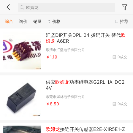
综合
询价
销量
价格
推荐
汇坚DIP开关DPL-04 拨码开关 替代
欧
姆龙
A6ER
乐清市汇坚电子有限公司
￥1.19
0成交
供应
欧姆龙
功率继电器G2RL-1A-DC2
4V
东莞市潺林电子有限公司
￥8.50
0成交
欧姆龙
接近开关传感器E2E-X1R5E1-Z