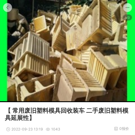
1/3
【 常用废旧塑料模具回收装车 二手废旧塑料模
具延展性】
0报价
2022-09-23 13:19
1043