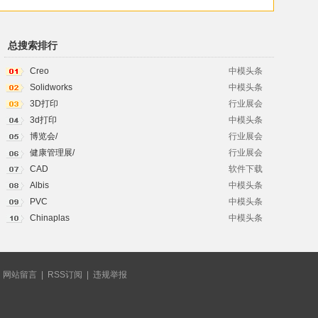
总搜索排行
Creo
中模头条
Solidworks
中模头条
3D打印
行业展会
3d打印
中模头条
博览会/
行业展会
健康管理展/
行业展会
CAD
软件下载
Albis
中模头条
PVC
中模头条
Chinaplas
中模头条
|
网站留言
|
RSS订阅
|
违规举报