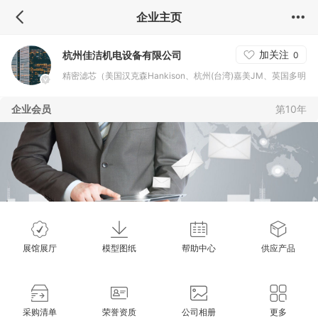
企业主页
加关注
杭州佳洁机电设备有限公司
0
精密滤芯（美国汉克森Hankison、杭州(台湾)嘉美JM、英国多明
尼克.汉德Domnick hunter、德国超滤Ultrafilter、美国派克Park
企业会员
第10年
er、意大利海沃斯Hisross、纽曼泰克滤芯、震东滤芯、盛大滤芯
展馆展厅
模型图纸
帮助中心
供应产品
采购清单
荣誉资质
公司相册
更多