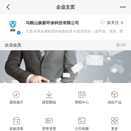
企业主页
加关注
马鞍山焕新环保科技有限公司
0
主营:各类金属材质的表面处理 水基清洗剂:（超声波，浸泡，喷
淋） 碳氢清洗剂:（超声波，喷淋，浸泡刷洗） 环保防锈剂:（浸
企业会员
第1年
泡，喷淋） 功能性碳氢添加剂（切水，达因，除灰，切削液，微
乳，除蜡，除松香，除油，除锈，防锈 ） 以及替代油品的水性全
合成切削液和冲压拉伸液
展馆展厅
模型图纸
帮助中心
供应产品
采购清单
荣誉资质
公司相册
更多