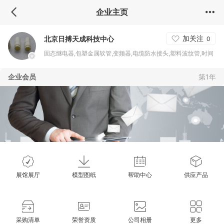
企业主页
加关注
北京日搏天成科技中心
0
固态继电器,包塑金属软管,变频器,电缆防水接头,塑料波纹管,时间
继电器,配电柜,PLC,加工控制箱,施耐德电气,正泰电气,电气辅料,
企业会员
第1年
不锈钢软管,金属软管接头,ABB电气,走线槽
展馆展厅
模型图纸
帮助中心
供应产品
采购清单
荣誉资质
公司相册
更多