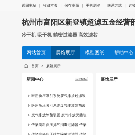
返回主站
|
收藏本页
|
保存桌面
|
手机浏览
|
联系方式
|
购
杭州市富阳区新登镇超滤五金经营
冷干机 吸干机 精密过滤器 高效滤芯
网站首页
展馆展厅
模型图纸
帮助中心
展会信息
友情链接
首页
>
展馆展厅
新闻中心
展馆展厅
医用负压吸引系统废气排放过滤装
置
医用负压吸引系统废气排放除菌装
置 医用负压吸引系统废气排放灭菌
废气排放除菌装置 废气排放灭菌装
装置
置
传染病科负压排气消毒过滤器 传染
病科负压排气消毒装置
传染病科负压排气除菌过滤器 传染