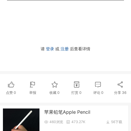
请
登录
或
注册
后查看详情
点赞
0
举报
收藏
0
打赏
0
评论
0
分享
36
苹果铅笔Apple Pencil
460浏览
473.27K
56下载