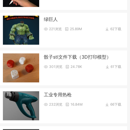
绿巨人
221浏览
25.89M
62下载
骰子stl文件下载（3D打印模型）
301浏览
24.78K
61下载
工业专用热枪
232浏览
16.84M
66下载