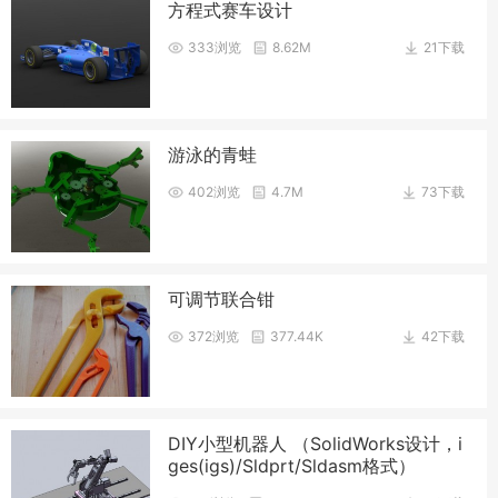
方程式赛车设计
333浏览
8.62M
21下载
游泳的青蛙
402浏览
4.7M
73下载
可调节联合钳
372浏览
377.44K
42下载
DIY小型机器人 （SolidWorks设计，i
ges(igs)/Sldprt/Sldasm格式）