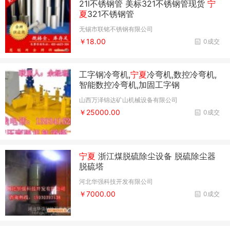
21l不锈钢管 美标321不锈钢管现货
宁
夏
321不锈钢管
无锡市联铭不锈钢有限公司
￥18.00
0成交
工字钢冷弯机,
宁夏
冷弯机,数控冷弯机,
智能数控冷弯机,加固工字钢
山西万泽锦达矿山机械设备有限公司
￥25000.00
0成交
宁夏
浙江煤脱硫除尘设备 脱硫除尘器
脱硫塔
河北华强科技开发有限公司
￥7000.00
0成交