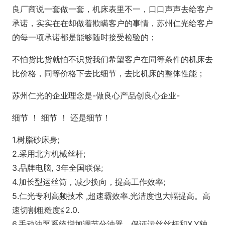
良厂商说一套做一套，机床表里不一，口口声声去给客户
承诺，实实在在却做着欺瞒客户的事情，苏州仁光给客户
的每一项承诺都是能够随时接受检验的；
不怕货比货就怕不识货我们希望客户在同等条件的机床去
比价格，同等价格下去比细节，去比机床的整体性能；
苏州仁光的企业理念是-做良心产品创良心企业-
细节 ！ 细节 ！ 还是细节！
1.树脂砂床身;
2.采用北方机械丝杆;
3.品牌电脑, 3年全国联保;
4.加长型运丝筒，减少换向，提高工作效率;
5.仁光专利高频技术 ,超速霸效率.光洁度也大幅提高。高
速切割粗糙度≦2.0.
6.手动油泵系统增加调节分油器，保证运丝丝杆和X.Y轴