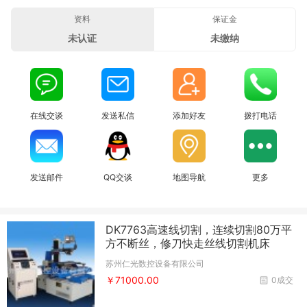
资料
保证金
未认证
未缴纳
在线交谈
发送私信
添加好友
拨打电话
发送邮件
QQ交谈
地图导航
更多
DK7763高速线切割，连续切割80万平
方不断丝，修刀快走丝线切割机床
苏州仁光数控设备有限公司
￥71000.00
0成交