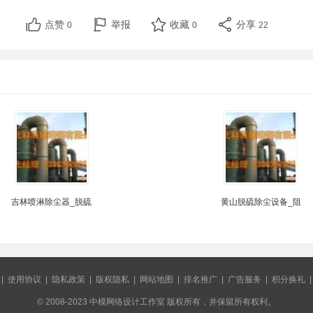
点赞
举报
收藏
分享
0
0
22
吉林喷淋除尘器_脱硫
黄山脱硫除尘设备_阻
|
使用协议
|
隐私政策
|
版权隐私
|
网站地图
|
排名推广
|
广告服务
|
积分换礼
© 2008-2023 中模网络设计工作室 版权所有，并保留所有权利。