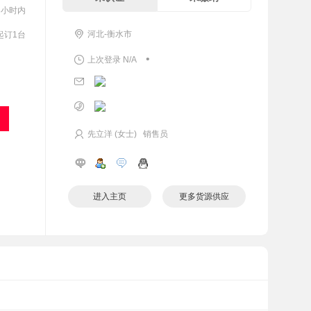
8小时内
河北-衡水市
起订1台
•
上次登录 N/A
先立洋 (女士) 销售员
进入主页
更多货源供应