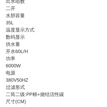
出水咀数
二开
水胆容量
35L
温度显示方式
数码显示
供水量
开水60L/H
功率
6000W
电源
380V50HZ
过滤形式
二筒二级:PP棉+烧结活性碳
尺寸(CM)