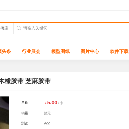
模头条
行业展会
模型图纸
图片中心
软件下载
木橡胶带 芝麻胶带
5.00
单价
￥
/ 米
销量
暂无
浏览
922