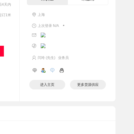
后4天内
上海
起订1米
•
上次登录 N/A
闫玲 (先生) 业务员
进入主页
更多货源供应