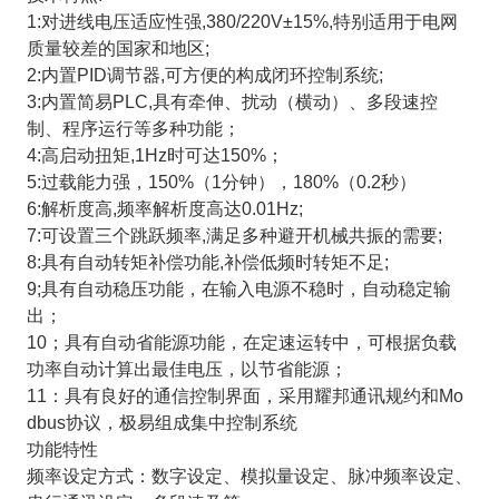
1:对进线电压适应性强,380/220V±15%,特别适用于电网
质量较差的国家和地区;
2:内置PID调节器,可方便的构成闭环控制系统;
3:内置简易PLC,具有牵伸、扰动（横动）、多段速控
制、程序运行等多种功能；
4:高启动扭矩,1Hz时可达150%；
5:过载能力强，150%（1分钟），180%（0.2秒）
6:解析度高,频率解析度高达0.01Hz;
7:可设置三个跳跃频率,满足多种避开机械共振的需要;
8:具有自动转矩补偿功能,补偿低频时转矩不足;
9;具有自动稳压功能，在输入电源不稳时，自动稳定输
出；
10；具有自动省能源功能，在定速运转中，可根据负载
功率自动计算出最佳电压，以节省能源；
11：具有良好的通信控制界面，采用耀邦通讯规约和Mo
dbus协议，极易组成集中控制系统
功能特性
频率设定方式：数字设定、模拟量设定、脉冲频率设定、