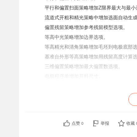
平行和偏置扫面策略增加Z限界最大与最小
流道式开粗和精光策略中增加选面自动生
偏置残留策略增加参考残留模型选项。
等高中光策略增加边界选项。
等高精光和清角策略增加毛坯到电极底部
基准台外形等高策略增加用残留高度计算
三维偏置策略增加最大偏置数选项。
电极程序单增加开料尺寸。
Z轴不放火花位选项。
开料尺寸设置。
模型分析中增加水平垂直倒扣面等。
批量过切碰撞检查中的调整刀长支持刀具
点赞
举报
收藏
0
策略模板中增加是否创建文件夹选项。
插入刀路到另一PM功能可以设置快捷键。