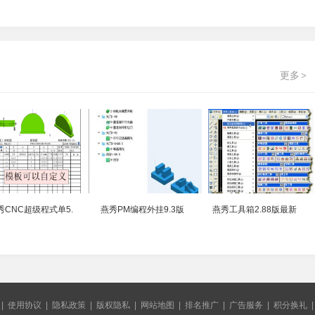
更多
>
秀CNC超级程式单5.
燕秀PM编程外挂9.3版
燕秀工具箱2.88版最新
|
使用协议
|
隐私政策
|
版权隐私
|
网站地图
|
排名推广
|
广告服务
|
积分换礼