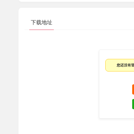
NC与刀路模拟及Z轴分层着色可以设置快
插件命令增加清屏功能。
下载地址
修正：
UG导出电极到PM获取不到进玉中公信息
UG导出为PM毛坯功能以相对坐标导出。
UG导出电极到PM不支持中文路径。
UG导出电极到PM没有分析水平垂直面。
您还没有
打开文件对话框检测不到ProE图档。
平行和偏置扫面策略中的安全Z高度问题。
基准台外形边刀切削方向问题。
电极程序单合并空行无效。
策略中的冷却默认为关。
设置中的删除参考刀路选项无法保存。
优化工具栏快捷功能中的插入刀路到另一P