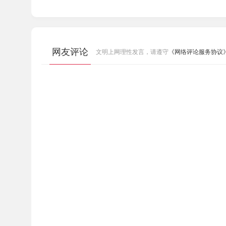
工具栏自定义快捷键界面过大。
模拟仿真功能PM版本判断问题。
优化模拟仿真功能。
网友评论
文明上网理性发言，请遵守
《网络评论服务协议
其它部分已知问题。