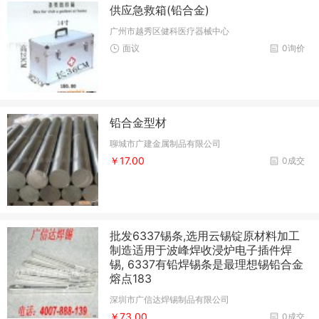
供应急救箱(铅合金)
广州市越秀区健科医疗器械中心
面议
0询价
铅合金型材
聊城市广建金属制品有限公司
￥17.00
0成交
批发6337锡条,选用云锡锭原材料加工
制造适用于波峰焊收浸炉电子插件焊
锡, 6337有铅焊锡条是最理想锡铅合金
熔点183
深圳市广信达焊锡制品有限公司
￥73.00
0成交