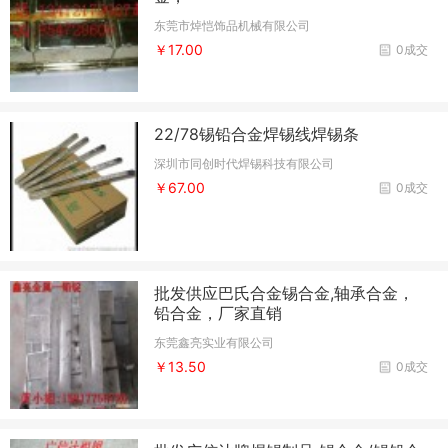
东莞市焯恺饰品机械有限公司
￥17.00
0成交
22/78锡铅合金焊锡线焊锡条
深圳市同创时代焊锡科技有限公司
￥67.00
0成交
批发供应巴氏合金锡合金,轴承合金，
铅合金，厂家直销
东莞鑫亮实业有限公司
￥13.50
0成交