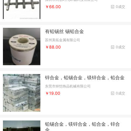
￥66.00
0成交
有铅锡丝 锡铅合金
苏州美拓金属有限公司
￥88.00
0成交
锌合金，铅锡合金，镁锌合金，铅合金
东莞市焯恺饰品机械有限公司
￥19.00
0成交
铅锡合金，镁锌合金，铅合金，锌合
金，