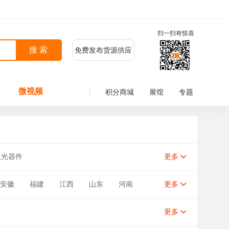
扫一扫有惊喜
免费发布货源供应
微视频
积分商城
展馆
专题
激光器件
更多
安徽
福建
江西
山东
河南
更多
新疆
台湾
香港
澳门
更多