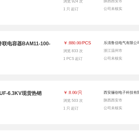
陕西西安市
浏览 924 次
公司未核实
1 只 起订
PCS
￥:880.00/
乐清鲁信电气有限公
容器BAM11-100-
浙江温州市
浏览 833 次
公司未核实
1 PCS 起订
只
￥:8.00/
西安骊创电子科技有
UF-6.3KV现货热销
陕西西安市
浏览 503 次
公司未核实
1 只 起订