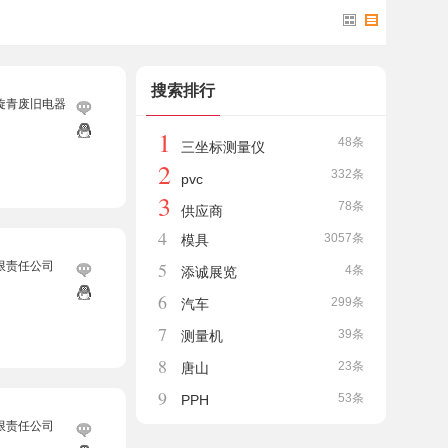
搜索排行
旋青废旧电器
1
48条
三坐标测量仪
2
332条
pvc
3
78条
供应商
4
3057条
模具
5
限责任公司
4条
添诚展览
6
299条
汽车
7
39条
测量机
8
23条
唐山
9
53条
PPH
限责任公司