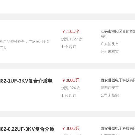
个
￥:1.05/
汕头市潮阳区贵屿陈
商行
浏览 1127 次
营产品型号齐全，广泛应用于音
广东汕头市
1 个 起订
广大
公司未核实
只
￥:8.00/
西安骊创电子科技有
2-1UF-3KV复合介质电
陕西西安市
浏览 924 次
公司未核实
1 只 起订
只
￥:8.00/
西安骊创电子科技有
-0.22UF-3KV复合介质