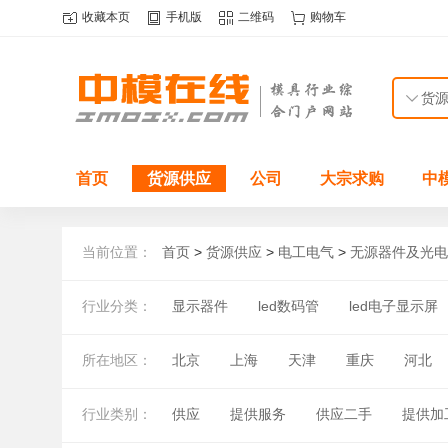
收藏本页
手机版
二维码
购物车
首页
货源供应
公司
大宗求购
中
当前位置：
首页
>
货源供应
>
电工电气
>
无源器件及光电
行业分类：
显示器件
led数码管
led电子显示屏
所在地区：
北京
上海
天津
重庆
河北
湖北
湖南
广东
广西
海南
行业类别：
供应
提供服务
供应二手
提供加
国外