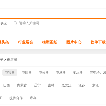
模头条
行业展会
模型图纸
图片中心
软件下载
子
>
电容器
电容器
电阻器
电位器
电感器
变压器
光电子、
山西
内蒙古
辽宁
吉林
黑龙江
江苏
浙江
四川
贵州
云南
西藏
陕西
甘肃
青海
宁夏
工
提供合作
库存