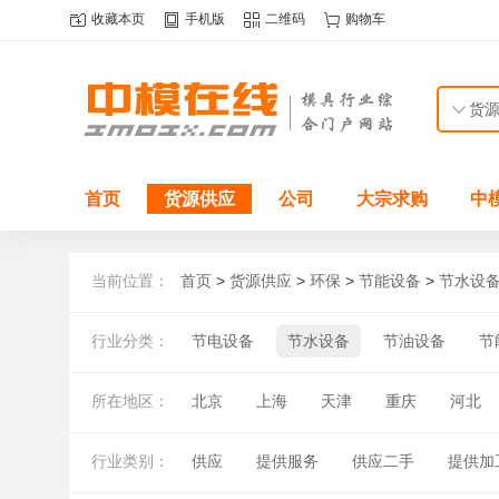
收藏本页
手机版
二维码
购物车
首页
货源供应
公司
大宗求购
中
当前位置：
首页
>
货源供应
>
环保
>
节能设备
>
节水设
行业分类：
节电设备
节水设备
节油设备
节
所在地区：
北京
上海
天津
重庆
河北
湖北
湖南
广东
广西
海南
行业类别：
供应
提供服务
供应二手
提供加
国外