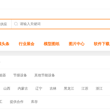
模头条
行业展会
模型图纸
图片中心
软件下载
备
能器
节煤设备
其他节能设备
山西
内蒙古
辽宁
吉林
黑龙江
江苏
浙江
四川
贵州
云南
西藏
陕西
甘肃
青海
宁夏
工
提供合作
库存