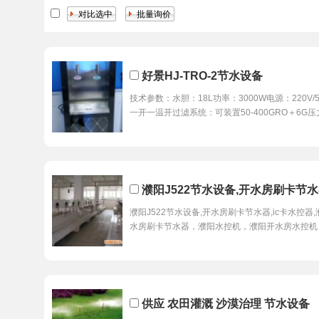
好景HJ-TRO-2节水设备
技术参数：水胆：18L功率：3000W电源：220V/
一开一温开过滤系统：可装置50-400GRO＋6G
濮阳J522节水设备,开水房刷卡节水
濮阳J522节水设备,开水房刷卡节水器,ic卡水控器
水房刷卡节水器，濮阳水控机，濮阳开水房水控机
供应 农田灌溉 沙漠治理 节水设备