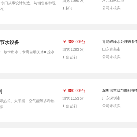
河北石家庄市
浏览 1590 次
，专门从事设计制造、与销售各种现
公司未核实
1 起订
PE
台
￥:388.00/
青岛峻峰水处理设备
 节水设备
山东青岛市
浏览 1283 次
： 放卡出水，卡离自动关水■ 控水
公司未核实
1 台 起订
台
￥:880.00/
深圳深丰源节能科技
制
广东深圳市
浏览 1153 次
即热式、太阳能、空气能等多种热
公司未核实
1 台 起订
样