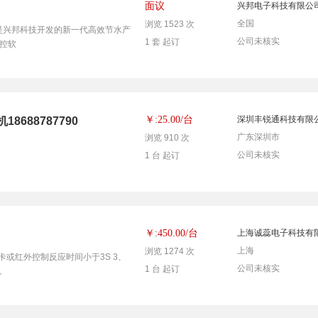
面议
兴邦电子科技有限公
全国
浏览 1523 次
机)是兴邦科技开发的新一代高效节水产
公司未核实
1 套 起订
控软
台
￥:25.00/
深圳丰锐通科技有限
688787790
广东深圳市
浏览 910 次
公司未核实
1 台 起订
台
￥:450.00/
上海诚蕊电子科技有
上海
浏览 1274 次
靠卡或红外控制反应时间小于3S 3、
公司未核实
1 台 起订
。