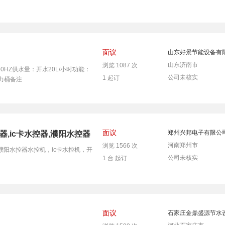
面议
山东好景节能设备有
山东济南市
浏览 1087 次
50HZ供水量：开水20L/小时功能：
公司未核实
1 起订
压力桶备注
面议
郑州兴邦电子有限公
器,ic卡水控器,濮阳水控器
河南郑州市
浏览 1566 次
,濮阳水控器水控机，ic卡水控机，开
公司未核实
1 台 起订
面议
石家庄金鼎盛源节水