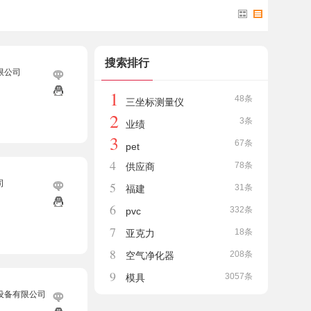
搜索排行
限公司
1
48条
三坐标测量仪
2
3条
业绩
3
67条
pet
4
78条
供应商
司
5
31条
福建
6
332条
pvc
7
18条
亚克力
8
208条
空气净化器
9
3057条
模具
设备有限公司