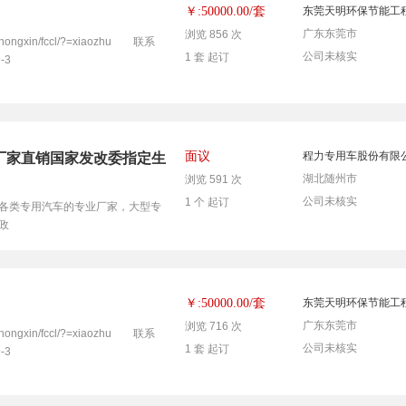
套
￥:50000.00/
东莞天明环保节能工
广东东莞市
浏览 856 次
ongxin/fccl/?=xiaozhu 联系
公司未核实
1 套 起订
-3
面议
程力专用车股份有限
厂家直销国家发改委指定生
湖北随州市
浏览 591 次
公司未核实
1 个 起订
各类专用汽车的专业厂家，大型专
政
套
￥:50000.00/
东莞天明环保节能工
广东东莞市
浏览 716 次
ongxin/fccl/?=xiaozhu 联系
公司未核实
1 套 起订
-3