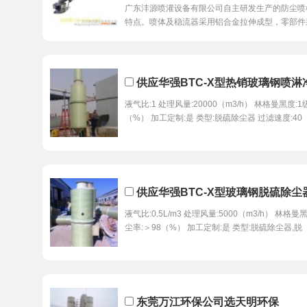
广东沣源喷灌设备有限公司自主研发生产的防尘喷
特点。喷体及稳流器采用铝合金拉伸成型，零部件
供应华强BTC-X型热销玻璃钢喷淋
液气比:1 处理风量:20000（m3/h） 林格曼黑度:1
（%） 加工定制:是 类型:脱硫除尘器 过滤速度:40
供应华强BTC-X型玻璃钢脱硫除尘
液气比:0.5L/m3 处理风量:5000（m3/h） 林格曼
尘率:＞98（%） 加工定制:是 类型:脱硫除尘器,脱
东莞万江环保公司选天明环保