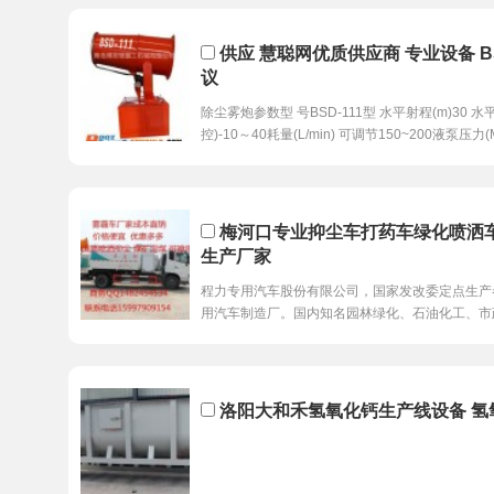
供应 慧聪网优质供应商 专业设备 B
议
除尘雾炮参数型 号BSD-111型 水平射程(m)30 水
控)-10～40耗量(L/min) 可调节150~200液泵压力(
梅河口专业抑尘车打药车绿化喷洒
生产厂家
程力专用汽车股份有限公司，国家发改委定点生产
用汽车制造厂。国内知名园林绿化、石油化工、市
洛阳大和禾氢氧化钙生产线设备 氢