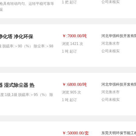
公司未核实
1 把 起订
枪具有转动均匀、运转平稳可靠等
采
吨
￥:7000.00/
河北华强科技开发有
净化塔 净化环保
河北衡水市
浏览 1421 次
级 脱硫率:＞90（%） 除尘率:＞98
公司未核实
1 吨 起订
吨
￥:6800.00/
河北华强科技开发有
器 湿式除尘器 热
河北衡水市
浏览 905 次
黑度:1级,1级 脱硫率:＞95（%） 除
公司未核实
1 吨 起订
套
￥:50000.00/
东莞天明环保节能工