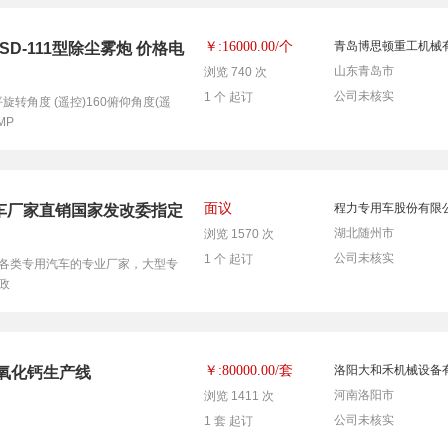
个
￥:16000.00/
青岛博思顿重工机械
SD-111型除尘雾炮 价格电
山东青岛市
浏览 740 次
公司未核实
1 个 起订
平旋转角度 (遥控)160俯仰角度(遥
MP
面议
程力专用车股份有限
车厂家直销国家发改委指定
湖北随州市
浏览 1570 次
公司未核实
1 个 起订
各类专用汽车的专业厂家，大型专
政
套
￥:80000.00/
洛阳大和禾机械设备
氧化钙生产线
河南洛阳市
浏览 1411 次
公司未核实
1 套 起订