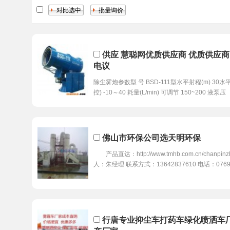
供应 慧聪网优质供应商 优质供应商
电议
除尘雾炮参数型 号 BSD-111型水平射程(m) 30水平
控) -10～40 耗量(L/min) 可调节 150~200 液泵压
佛山市环保公司选天明环保
产品直达：http://www.tmhb.com.cn/chanpinzh
人：朱经理 联系方式：13642837610 电话：0769
行唐专业抑尘车打药车绿化喷洒车