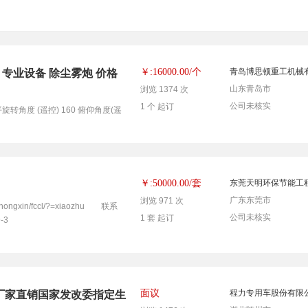
个
￥:16000.00/
青岛博思顿重工机械
 专业设备 除尘雾炮 价格
山东青岛市
浏览 1374 次
公司未核实
1 个 起订
旋转角度 (遥控) 160 俯仰角度(遥
套
￥:50000.00/
东莞天明环保节能工
广东东莞市
浏览 971 次
ongxin/fccl/?=xiaozhu 联系
公司未核实
1 套 起订
-3
面议
程力专用车股份有限
厂家直销国家发改委指定生