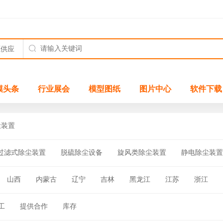
模头条
行业展会
模型图纸
图片中心
软件下载
尘装置
过滤式除尘装置
脱硫除尘设备
旋风类除尘装置
静电除尘装置
他除尘设备
山西
内蒙古
辽宁
吉林
黑龙江
江苏
浙江
四川
贵州
云南
西藏
陕西
甘肃
青海
宁夏
工
提供合作
库存