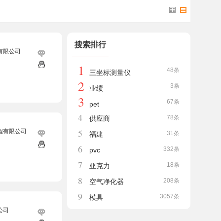
搜索排行
有限公司
1
48条
三坐标测量仪
2
3条
业绩
3
67条
pet
4
78条
供应商
5
程有限公司
31条
福建
6
332条
pvc
7
18条
亚克力
8
208条
空气净化器
9
3057条
模具
公司