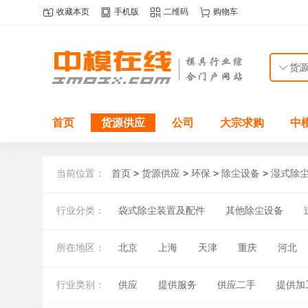
收藏本页
手机版
二维码
购物车
首页
货源供应
公司
大宗求购
中
当前位置：
首页
>
货源供应
>
环保
>
除尘设备
>
湿式除
行业分类：
袋式除尘装置及配件
其他除尘设备
脱硫水浴除尘装置
水膜除尘装置
其
所在地区：
北京
上海
天津
重庆
河北
湖北
湖南
广东
广西
海南
行业类别：
供应
提供服务
供应二手
提供加
国外