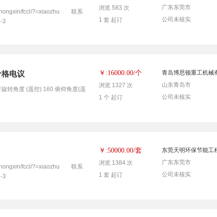
广东东莞市
浏览 583 次
ongxin/fccl/?=xiaozhu 联系
公司未核实
1 套 起订
-3
个
￥:16000.00/
青岛博思顿重工机械
价格电议
山东青岛市
浏览 1327 次
旋转角度 (遥控) 160 俯仰角度(遥
公司未核实
1 个 起订
套
￥:50000.00/
东莞天明环保节能工
广东东莞市
浏览 1384 次
ongxin/fccl/?=xiaozhu 联系
公司未核实
1 套 起订
-3