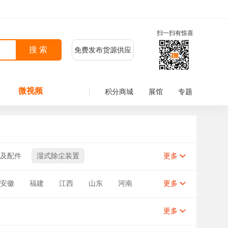
扫一扫有惊喜
免费发布货源供应
微视频
积分商城
展馆
专题
及配件
湿式除尘装置
更多
安徽
福建
江西
山东
河南
更多
新疆
台湾
香港
澳门
更多