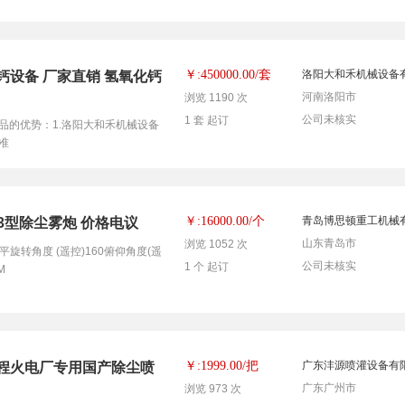
套
￥:450000.00/
洛阳大和禾机械设备
钙设备 厂家直销 氢氧化钙
河南洛阳市
浏览 1190 次
公司未核实
1 套 起订
品的优势：1.洛阳大和禾机械设备
准
个
￥:16000.00/
青岛博思顿重工机械
13型除尘雾炮 价格电议
山东青岛市
浏览 1052 次
水平旋转角度 (遥控)160俯仰角度(遥
公司未核实
1 个 起订
M
把
￥:1999.00/
广东沣源喷灌设备有
程火电厂专用国产除尘喷
广东广州市
浏览 973 次