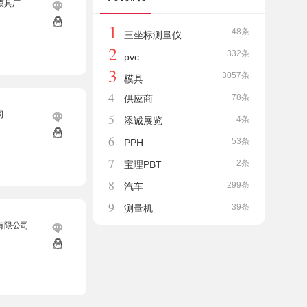
模具厂
1
48条
三坐标测量仪
2
332条
pvc
3
3057条
模具
4
78条
供应商
司
5
4条
添诚展览
6
53条
PPH
7
2条
宝理PBT
8
299条
汽车
9
39条
测量机
有限公司