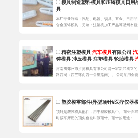
模具制造塑料模具和压铸模具日用品
具
本厂专业制造：汽配、电器、锁具、五金、日用品
合金压铸模具，另兼：注塑机加工产品等温州市瓯
精密注塑模具
汽车模具
有限公司
汽
铸模具 冲压模具 注塑模具 轮胎模具
河南省郑州市拼搏模具有限公司是一家新兴成立的
路西岗（西三环向西一公里路南）。 公司采用全
塑胶模零部件/异型顶针//医疗仪器
顶针是塑胶模具配件，用于塑胶模具中。 顶针亦
时候车床用的顶尖也被叫做顶针。顶针的用途