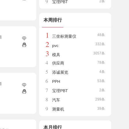
9
2条
宝理PBT
本周排行
1
48条
三坐标测量仪
司
2
332条
pvc
3
3057条
模具
4
78条
供应商
5
4条
添诚展览
6
53条
PPH
司
7
2条
宝理PBT
8
299条
汽车
9
39条
测量机
本月排行