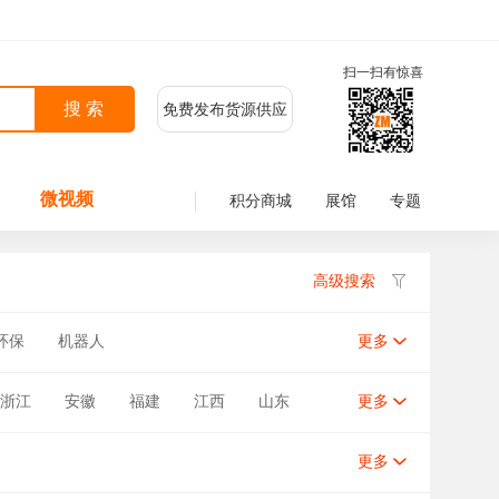
扫一扫有惊喜
免费发布货源供应
微视频
积分商城
展馆
专题
高级搜索
环保
机器人
更多
浙江
安徽
福建
江西
山东
更多
宁夏
新疆
台湾
香港
更多