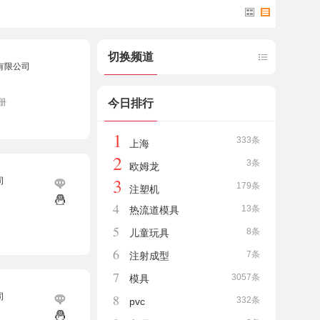
切换频道
有限公司
册
今日排行
1
333条
上海
2
3条
欧姆龙
3
司
179条
注塑机
4
13条
热流道模具
5
8条
儿童玩具
6
7条
注射成型
7
3057条
模具
司
8
332条
pvc