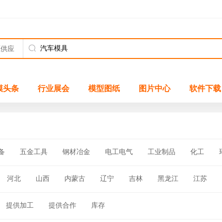
模头条
行业展会
模型图纸
图片中心
软件下载
备
五金工具
钢材冶金
电工电气
工业制品
化工
河北
山西
内蒙古
辽宁
吉林
黑龙江
江苏
海南
四川
贵州
云南
西藏
陕西
甘肃
青海
提供加工
提供合作
库存