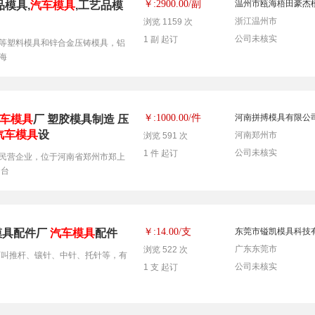
副
￥:2900.00/
温州市瓯海梧田豪杰
模具,
汽车模具
,工艺品模
浙江温州市
浏览 1159 次
公司未核实
1 副 起订
等塑料模具和锌合金压铸模具，铝
海
件
￥:1000.00/
河南拼搏模具有限公
车模具
厂 塑胶模具制造 压
汽车模具
设
河南郑州市
浏览 591 次
公司未核实
1 件 起订
民营企业，位于河南省郑州市郑上
套台
支
￥:14.00/
东莞市镒凯模具科技
模具配件厂
汽车模具
配件
广东东莞市
浏览 522 次
可叫推杆、镶针、中针、托针等，有
公司未核实
1 支 起订
：