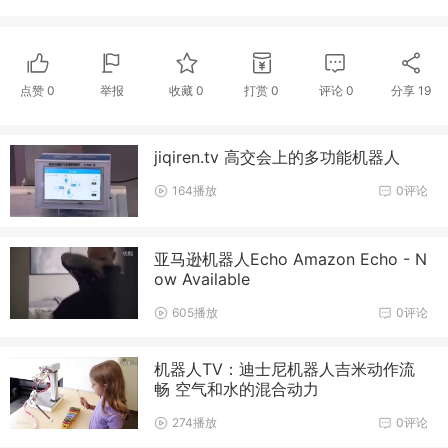
点赞
0
举报
收藏
0
打赏
0
评论
0
分享
19
jiqiren.tv 高交会上的多功能机器人
164播放
0评论
亚马逊机器人Echo Amazon Echo - N
ow Available
605播放
0评论
机器人TV：迪士尼机器人吉米动作流
畅 空气和水的混合动力
274播放
0评论