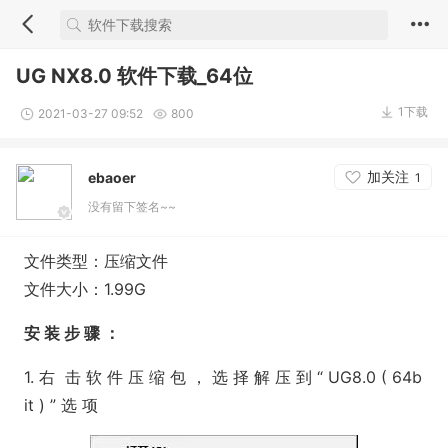
UG NX8.0 软件下载_64位
1下载
2021-03-27 09:52
800
加关注
ebaoer
1
没有留下签名~~
文件类型：压缩文件
文件大小：1.99G
安 装 步 骤 ：
1. 右 击 软 件 压 缩 包 ， 选 择 解 压 到 “ UG8.0 ( 64b
it ) ” 选 项