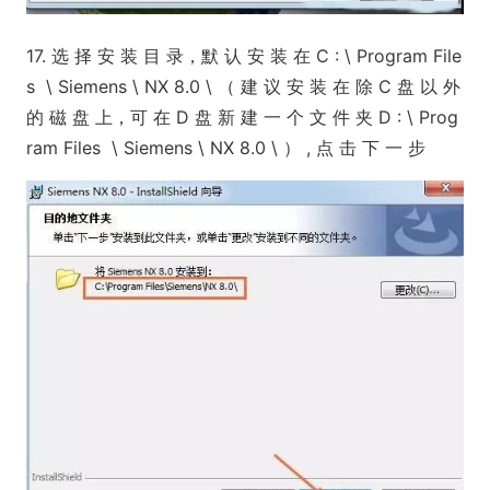
17. 选 择 安 装 目 录，默 认 安 装 在 C : \ Program File
s \ Siemens \ NX 8.0 \ （ 建 议 安 装 在 除 C 盘 以 外
的 磁 盘 上，可 在 D 盘 新 建 一 个 文 件 夹 D : \ Prog
ram Files \ Siemens \ NX 8.0 \ ） , 点 击 下 一 步