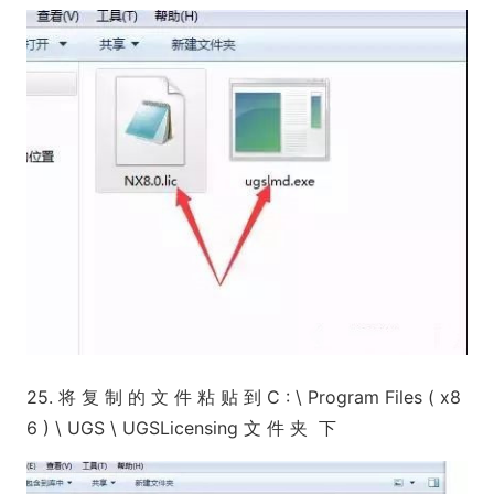
25. 将 复 制 的 文 件 粘 贴 到 C : \ Program Files ( x8
6 ) \ UGS \ UGSLicensing 文 件 夹 下