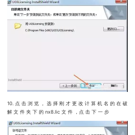
10. 点 击 浏 览 ， 选 择 刚 才 更 改 计 算 机 名 的 在 破
解 文 件 夹 下 的 nx8.lic 文 件 ，点 击 下 一 步