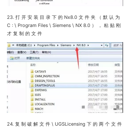
23. 打 开 安 装 目 录 下 的 Nx8.0 文 件 夹 （ 默 认 为
C : \ Program Files \ Siemens \ NX 8.0 ） ， 粘 贴 刚
才 复 制 的 文 件
24. 复 制 破 解 文 件 \ UGSLicensing 下 的 两 个 文 件