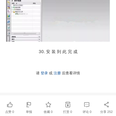
30. 安 装 到 此 完 成
请
登录
或
注册
后查看详情
点赞
0
举报
收藏
0
打赏
0
评论
0
分享
252