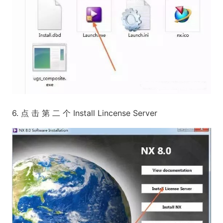
6. 点 击 第 二 个 Install Lincense Server