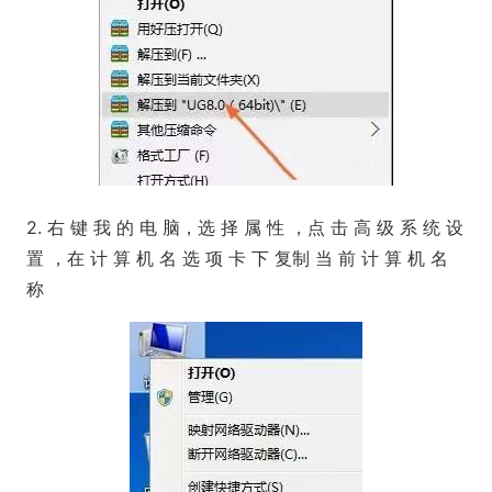
2. 右 键 我 的 电 脑，选 择 属 性 ，点 击 高 级 系 统 设
置 ，在 计 算 机 名 选 项 卡 下 复制 当 前 计 算 机 名
称