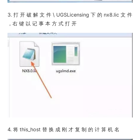
3. 打 开 破 解 文 件 \ UGSLicensing 下 的 nx8.lic 文 件
，右 键 以 记 事 本 方 式 打 开
4. 将 this_host 替 换 成 刚 才 复 制 的 计 算 机 名