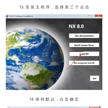
13. 安 装 主 程 序 ，选 择 第 三 个 点 击
14. 保 持 默 认 ，点 击 确 定