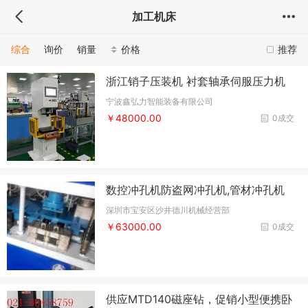
加工机床
综合
询价
销量
价格
推荐
浙江销子压装机 衬套轴承伺服压力机
宁波鑫弘力智能装备有限公司
￥48000.00
0成交
数控冲孔机防盗网冲孔机,管材冲孔机
深圳市宝安区沙井德川机械经营部
￥63000.00
0成交
供应MTD140磁座钻，促销小型便携卧