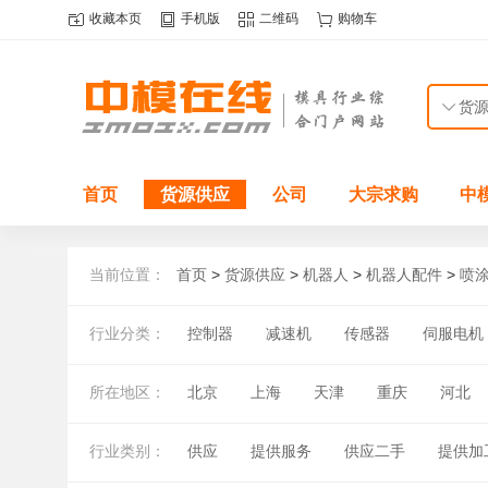
收藏本页
手机版
二维码
购物车
首页
货源供应
公司
大宗求购
中
当前位置：
首页
>
货源供应
>
机器人
>
机器人配件
>
喷
行业分类：
控制器
减速机
传感器
伺服电机
所在地区：
北京
上海
天津
重庆
河北
湖北
湖南
广东
广西
海南
行业类别：
供应
提供服务
供应二手
提供加
国外