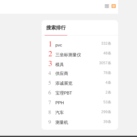
搜索排行
1
332条
pvc
2
48条
三坐标测量仪
3
3057条
模具
4
78条
供应商
5
4条
添诚展览
6
2条
宝理PBT
7
53条
PPH
8
299条
汽车
9
39条
测量机