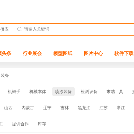
模头条
行业展会
模型图纸
图片中心
软件下载
涂装备
机械手
机械本体
喷涂装备
检测设备
末端工具
山西
内蒙古
辽宁
吉林
黑龙江
江苏
浙江
四川
贵州
云南
西藏
陕西
甘肃
青海
宁夏
工
提供合作
库存