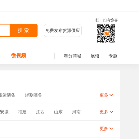
扫一扫有惊喜
免费发布货源供应
微视频
积分商城
展馆
专题
搬运装备
焊割装备
更多
安徽
福建
江西
山东
河南
更多
新疆
台湾
香港
澳门
更多