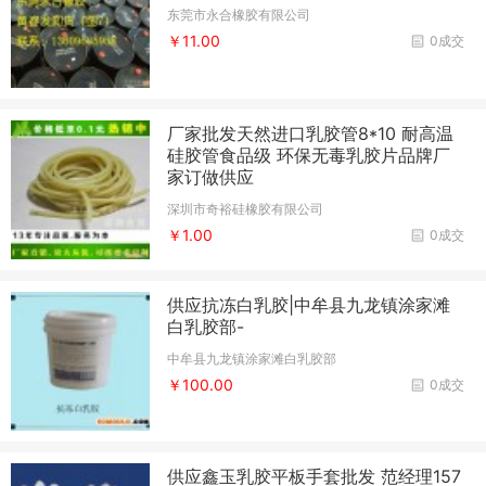
东莞市永合橡胶有限公司
￥11.00
0成交
厂家批发天然进口乳胶管8*10 耐高温
硅胶管食品级 环保无毒乳胶片品牌厂
家订做供应
深圳市奇裕硅橡胶有限公司
￥1.00
0成交
供应抗冻白乳胶|中牟县九龙镇涂家滩
白乳胶部-
中牟县九龙镇涂家滩白乳胶部
￥100.00
0成交
供应鑫玉乳胶平板手套批发 范经理157