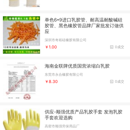
单色6*9进口乳胶管、耐高温耐酸碱硅
胶管、黑色橡胶管品牌厂家批发订做供
应
深圳市奇裕硅橡胶有限公司
￥1.00
0成交
海南金联牌优质国营浓缩白乳胶
东莞市永合橡胶有限公司
￥8.30
0成交
供应-顺强优质产品乳胶手套 发泡乳胶
手套欢迎选购
高密市顺强劳保用品厂