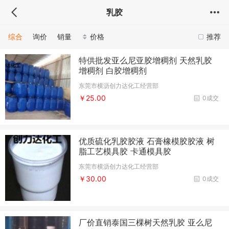
乳胶
综合
询价
销量
价格
推荐
特供批发亚么尼亚胶增稠剂 天然乳胶
增稠剂 白胶增稠剂
东莞市横沥创力达化工经营部
￥25.00
0成交
优质硫化乳胶胶液 石膏橡模胶胶液 树
脂工艺模具胶 卡通模具胶
东莞市横沥创力达化工经营部
￥30.00
0成交
厂价直销泰国三棵树天然乳胶 亚么尼