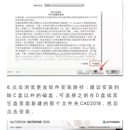
6. 点 击 浏 览 更 改 软 件 安 装 路 径 ：建 议 安 装 到
除 C 盘 以 外 的 磁 盘 ，可 选 择 之 前 在 D 盘 或 其
它 盘 里 面 新 建 的 那 个 文 件 夹 CAD2018 。然 后
点 击 安 装 。