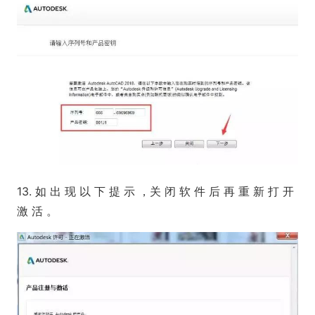
13. 如 出 现 以 下 提 示 ，关 闭 软 件 后 再 重 新 打 开
激 活 。