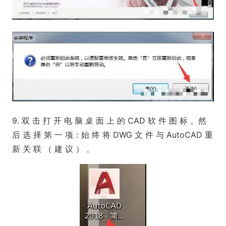
9. 双 击 打 开 电 脑 桌 面 上 的 CAD 软 件 图 标 。然
后 选 择 第 一 项：始 终 将 DWG 文 件 与 AutoCAD 重
新 关 联 （ 建 议 ） 。