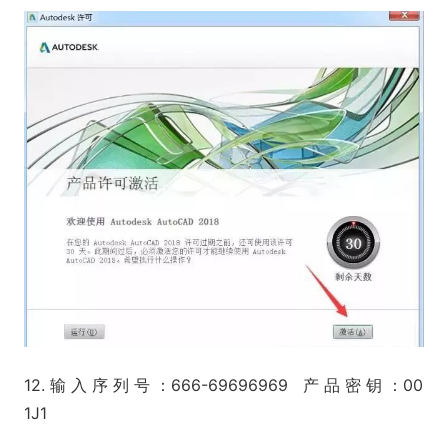
12. 输 入 序 列 号 ：666-69696969 产 品 密 钥 ：00
1J1