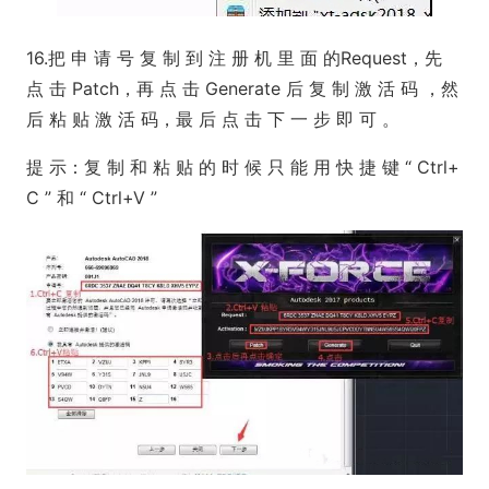
16.把 申 请 号 复 制 到 注 册 机 里 面 的Request，先
点 击 Patch，再 点 击 Generate 后 复 制 激 活 码 ，然
后 粘 贴 激 活 码，最 后 点 击 下 一 步 即 可 。
提 示：复 制 和 粘 贴 的 时 候 只 能 用 快 捷 键 “ Ctrl+
C ” 和 “ Ctrl+V ”