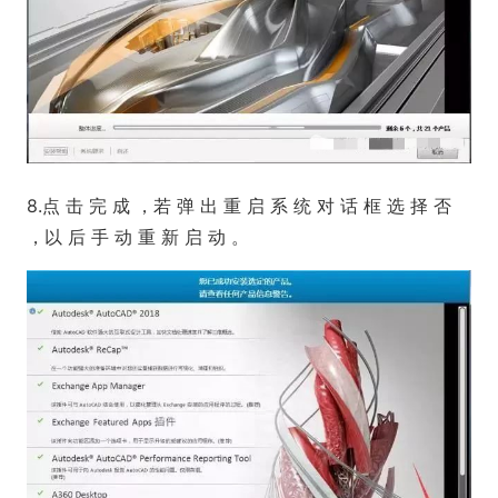
8.点 击 完 成 ，若 弹 出 重 启 系 统 对 话 框 选 择 否
，以 后 手 动 重 新 启 动 。