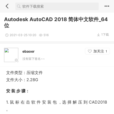
Autodesk AutoCAD 2018 简体中文软件_64
位
1下载
2021-03-25 10:20
516
加关注
ebaoer
1
没有留下签名~~
文件类型：压缩文件
文件大小：2.28G
安 装 步 骤
：
1. 鼠 标 右 击 软 件 安 装 包 ，选 择 解 压 到 CAD2018
。