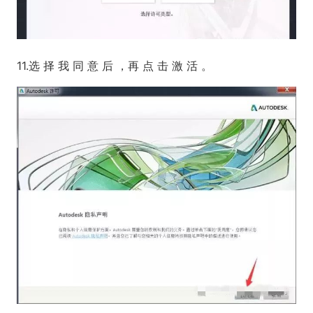
11.选 择 我 同 意 后 ，再 点 击 激 活 。