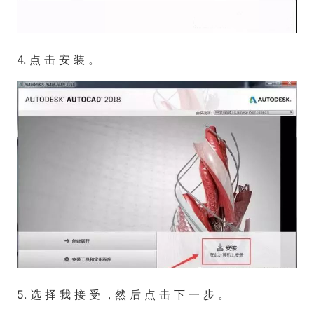
4. 点 击 安 装 。
5. 选 择 我 接 受 ，然 后 点 击 下 一 步 。