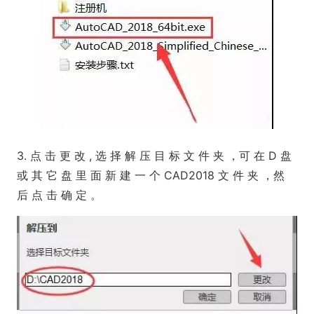
3. 点 击 更 改 , 选 择 解 压 目 标 文 件 夹 ，可 在 D 盘
或 其 它 盘 里 面 新 建 一 个 CAD2018 文 件 夹 ，然
后 点 击 确 定 。