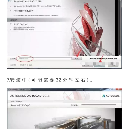
7.安 装 中 ( 可 能 需 要 32 分 钟 左 右 ) 。