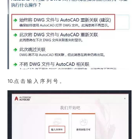
10.点 击 输 入 序 列 号 。