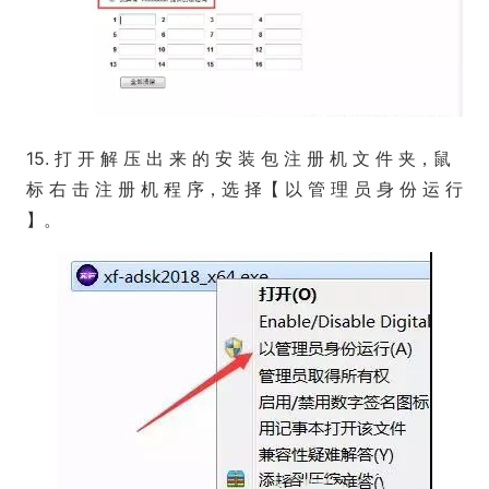
15. 打 开 解 压 出 来 的 安 装 包 注 册 机 文 件 夹，鼠
标 右 击 注 册 机 程 序，选 择【 以 管 理 员 身 份 运 行
】。